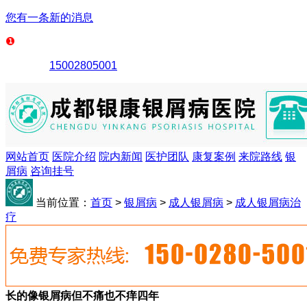
您有一条新的消息
15002805001
网站首页
医院介绍
院内新闻
医护团队
康复案例
来院路线
银
屑病
咨询挂号
当前位置：
首页
>
银屑病
>
成人银屑病
>
成人银屑病治
疗
长的像银屑病但不痛也不痒四年