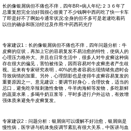
长的像银屑病但不痛也不痒，四年BR>病人年纪:２３６年了
总重复想完全治好我很心烦黄了不少钱啊中西药吃了快一卡车
了即是好不了啊如今通常状况:全身的但不多可是老逮吃着药
以往的确诊和医治经过及作用:中药西药光疗
专家建议1：长的像银屑病但不痛也不痒，四年问题分析：牛
皮癣的症状，再加上它的容易复发不易治愈的特性，使病人的
心理压力格外大。并且在日常生活中，很多人对牛皮癣这种病
存在很大的偏见，害怕被传染，因而容易对牛皮癣患者产生歧
视。近来有专家研究表明，40%的患者容易出现情绪焦虑时会
导致病情的加重。另外，心理阴影也是使得牛皮癣容易复发的
重要原因之一。意见建议：要调节好身心，合理饮食，适当的
忌口，避免吃辛辣刺激性食物，牛羊肉海鲜等发物，多吃新鲜
的蔬菜水果，多喝牛奶豆浆等，平时多进行户外运动，有效增
强体质来避免牛皮癣复发。
专家建议2：问题分析：银屑病可以缓解不好治愈，银屑病是
慢性病，医学讲与机体免疫调节紊乱有很大关系，中医讲与血