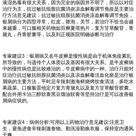
液湿热毒有很大关系，因为完全的病因并不明了，所以以对症
治疗为主，抗过敏抗组胺抗菌消炎凉血解毒调节免疫是主要治
疗方法意见建议：抗过敏抗组胺抗菌消炎凉血解毒调节免疫，
银屑病分为四型寻常，红皮，脓泡，关节，若治疗不恰当会越
来越重，可口服相关药物如百癣夏塔热片，复方甘草酸苷，青
黛丸，丹青胶囊等，以及到正规医院明确诊断与治疗
专家建议3：银屑病又名牛皮癣是慢性病是由于机体免疫紊乱
所导致的，与遗传个人体质以及基因有很大关系。是牛皮癣病
中的慢性病也是比较难治的，牛皮癣病中的一种。治疗只能对
症治疗抗过敏抗组胺抗菌消炎以及凉血解毒活血化瘀是治疗银
屑病的主要方法，平时忌辛辣刺激海鲜烧烤饮食清淡，多吃水
果蔬菜。口服氯雷他定片复方青黛丸以及复方甘草酸苷胶囊。
配合外用卡泊三醇软膏黑豆馏油软膏等坚持治疗是可以改善银
屑病症状的。
专家建议4：病例分析:可用以上药物治疗意见建议:注意卫
生，避免进食辛辣刺激食物。勤洗澡勤换衣服，保持室内通风
干爽