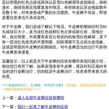
是以明显的红色点疹或斑块以及雪白色鳞屑等皮损病症，病程
漫长，病情容易呈现重复发作情况，有些病友以至会拖延数年
至数十年，对本身形成严重的生活搅扰。牛皮癣不传染，即使
是重症患者也不具传染性。
对于牛皮癣，我们必须了解以下情况。牛皮癣初期病症时为针
头或绿豆大小，多为淡红色或鲜红色丘疹或斑丘疹，境地分
明，炎症明显，外表覆有多层云母状的枯燥雪白色鳞屑，其下
有一层淡红色发亮的半透明膜，刮除薄膜可见点状出血现象。
这就是明显的牛皮癣的初期病症。对牛皮癣适当的治疗可获得
牛皮癣患者康复。
温馨提示：以上就是关于牛皮癣的症状有哪些表现问题介绍，
相信您已有所了解。如果发现患有牛皮癣，请及时到正规的专
业的进行诊断治疗，切勿耽误牛皮癣治疗，给患者带来更大的
伤害。
>>>>快速咨询入口：【已确诊，寻求治疗方案】
【未确诊，需提交症状在线医生
一键通话免费电话问诊】<<<<
上一篇：
成人头部牛皮癣症状有哪些
下一篇：
我们一起来了解牛皮癣的症状