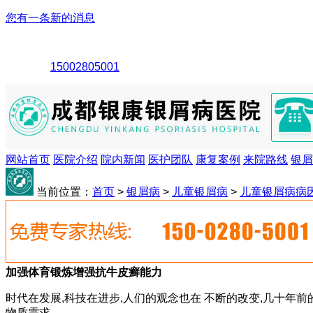
您有一条新的消息
15002805001
网站首页
医院介绍
院内新闻
医护团队
康复案例
来院路线
银屑
当前位置：
首页
>
银屑病
>
儿童银屑病
>
儿童银屑病病
加强体育锻炼增强抗牛皮癣能力
时代在发展,科技在进步,人们的观念也在 不断的改变,几十年
物质需求.