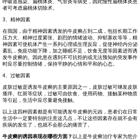
呼吸道感染、扁桃体炎、气管炎等病史，因此慢性扁桃体炎患
者可考虑扁桃体切除术。
3、精神因素
在我国，由于精神因素诱发的牛皮癣占到二成，包括长期工作
压力大、精神过度紧张、剧烈的情绪波动、抑郁寡欢等等，精
神因素可使机体产生一系列心理或生理反应，促使神经内分泌
紊乱，免疫功能下降，加之睡眠不足，饮食无度等因素进而诱
发牛皮癣的。因此患在遇到不可抗拒的或无法预知的突发事件
时应尽量控制情绪，保持平静的心情和平和的心态。
4、过敏因素
皮肤过敏是诱发牛皮癣的主要原因之一，皮肤过敏可继发皮肤
瘙痒、红斑等症状，过敏可由饮食、使用药物、接触某种物质
等引起，生活中应尽量避免接触。
以上这四种因素都是有可能诱发牛皮癣的元凶，患者们在日常
生活中一定要特别的注意这几点，不让这些因素存在就不会有
疾病的发生了，也就不会那么的痛苦了。
牛皮癣的诱因表现在哪些方面？
以上是牛皮癣治疗专家为您介