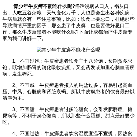
青少年牛皮癣不能吃什么呢
?俗话说病从口入，祸从口
出，人吃五谷杂粮，天气变化万千，人也是会生出各种疾病，
生病后就会有一些注意事项，比如：饮食上要忌口，杜绝那些
导致病情严重的因子，那么患了牛皮癣，也是要做好忌口工
作，那么牛皮癣患者不能吃什么呢?下面让成都治疗牛皮癣专
家为我们讲解一下。
1、不宜过饱：牛皮癣患者饮食宜七八分饱，长期贪多求
饱，既增加肠胃的消化吸收负担，又会诱发或加重心脑血管疾
病，发生猝死。
2、不宜咸：牛皮癣患者摄入的钠盐过多，容易引起高血
压、中风、心脏病和肾脏衰竭。所以牛皮癣患者的饮食最好以
清淡为主。
3、不宜甜：牛皮癣患者过多吃甜食，会引发肥胖症、糖
尿病等，不利于身心健康，所以那些什么蛋糕、甜点最好要少
吃。
4、不宜过热：牛皮癣患者饮食温度宜温不宜烫，因热食