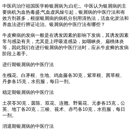
中医药治疗祖国医学称银屑病为;白疕;。中医认为银屑病的主
要病机为血热毒盛;气血虚风燥引起，银屑病的中医疗法和有
效方剂甚多，根据银屑病的病机分别用清热法，活血化淤法和
养血法进行辨证论治。银屑病的中医疗法有哪些？
牛皮癣病的发病一般是在诱发因素的影响下发病，其诱发因素
常与感染有关，尤其是上呼吸道感染，如咽峡炎、扁桃体炎
等，因此我们在进行银屑病的中医疗法时，应从牛皮癣的发病
阶段上着手。
进行期银屑病的中医疗法
生槐花、白茅根、生地、鸡血藤各30克，紫草根、茜草根、
丹参各15克，水煎服，每日一剂。
稳定期银屑病的中医疗法
土茯苓30克，茵陈、双花、连翘、野菊花、元参各15克，公
英、地丁各20克，三棱、莪术、赤芍各10克，水煎服，每日
一剂。
消退期银屑病的中医疗法