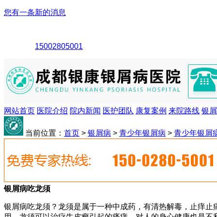
您有一条新的消息
15002805001
网站首页
医院介绍
院内新闻
医护团队
康复案例
来院路线
银屑
当前位置：
首页
>
银屑病
>
青少年银屑病
>
青少年银屑
银屑病吃龙须
银屑病吃龙须？龙须是属于一种中成药，有清热解毒，止痒止
用，龙须可以治疗牛皮癣引起的瘙痒，对人的身心健康也是不