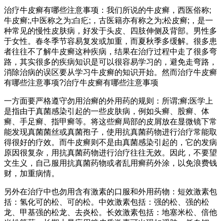
治疗牛皮癣有哪些注意事项：我们所说的牛皮癣，西医俗称;
牛皮癣;,中医称之为;白疕;，古医籍亦有称之为;松皮癣;，是一
种常见的慢性皮肤病，好发于头皮、四肢伸侧及背部。男性多
于女性。春冬季节容易复发或加重，而夏秋季多缓解。很多患
者往往不了解牛皮癣这种疾病，结果在治疗过程中走了很多弯
路，其实很多的疾病知识是可以很容易学习的，避免走弯路，
消除治病的误区要从学习牛皮癣的知识开始。然而治疗牛皮癣
有哪些注意事项?治疗牛皮癣有哪些注意事项
一方面要严格遵守勿用治癣的外用药的规则：所谓;癣;医学上
是指由于真菌感染引起的一些皮肤病，例如头癣、股癣、体
癣、手足癣、指甲癣等。将这些癣局部的皮屑放在显微镜下常
能发现真菌菌丝或真菌孢子，使用抗真菌药物进行治疗常能取
得很好的疗效。而牛皮癣则不是由真菌感染引起的，它的发病
原因很复杂，用抗真菌药物进行治疗往往无效。因此，不要望
文生义，自己服用抗真菌药物或者乱用癣药外涂，以免浪费钱
财，加重病情。
另外在治疗中也勿用含有激素的口服和外用药物：短效激素包
括：氢化可的松、可的松。中效激素包括：强的松、强的松
龙、甲基强的松龙、去炎松。长效激素包括：地塞米松、倍他