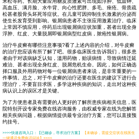
米松等药。长期大量应用糖皮质激素可出现如浮肿、低血钾、
高血压、满月脸、水牛背、向心性肥胖、多毛、痤疮、骨质疏
松甚者股骨头坏死等症状。在儿童可因抑制生长激素的分泌而
使生长发育受到影响。银屑病患者不主张应用激素治疗。临床
上常因不慎应用，停药后出现银屑病症状加重，甚者出现全身
浮肿、红皮、大量脱屑即银屑病型红皮病，脓疱性银屑病。
治疗牛皮癣有哪些注意事项?看了上述内容的介绍，对牛皮癣
的治疗您应该有所了解了吧。很多临床医生告诉我们，很多患
者由于对该病缺乏认知，滥用药物，贻误病情，导致病情迁延
难治、甚者出现全身红皮、脱屑危机生命。因此，如何正确选
择口服及外用药物对每一位银屑病患者来说，是非常重要的一
件事情。总之，对于牛皮癣的治疗还要在医生的建议下进行合
理治疗，不要盲目求医，多学这种疾病的知识，走出对这种疾
病认识上的误区才是关键。
为了方便患者及有需要的人更好的了解所患疾病相关信息，医
院特别开设专家免费在线咨询服务，由权威专家在线为您解答
相关疾病问题，根据病情提供最专业治疗方案，您可以直接预
约挂号。
>>>>快速咨询入口：【已确诊，寻求治疗方案】
【未确诊，需提交症状在线医生
一键通话免费电话问诊】<<<<