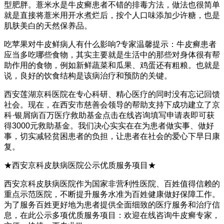
型肥胖。薏米水是牛皮癣患者不错的排毒方法，做法也很简单
就是直接将薏米用开水煮烂后，按个人口味添加少许糖，也是
肌肤美白的天然保养品。
吃苹果对牛皮鲜病人有什么影响?专家温馨提示：牛皮癣患者
应当多吃哪些食物，其实主要就是生活中的那些对身体很有帮
助作用的食物，例如新鲜蔬菜和瓜果、鸡蛋还有粗粮。也就是
说，良好的饮食结构是该病治疗和预防的关键。
西安莲湖京科医院在专心科研、精心医疗的同时没有忘记回馈
社会。现在，在西安市慈善会领导的帮助支持下成功建立了京
科·银屑病百万医疗救助基金点击在线咨询填写申请表即可获
得3000元救助基金。我们决心实实在在为患者做实事、做好
事，切实减轻贫困患者的负担，让患者在社会的爱心下早日康
复。
★西安京科皮肤病医院公示优质服务项目★
西安京科皮肤病医院作为国家非营利性医院、百姓值得信赖的
重点示范医院，不断提升服务水准为百姓健康做好保障工作。
为了服务百姓更好地为患者提供全面细致的医疗服务和治疗信
息，在此公示多项优质服务项目：欢迎在线咨询牛皮癣专家，