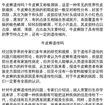
牛皮癣遗传吗？牛皮癣又称银屑病，这是一种常见的世界性皮
肤顽疾，牛皮癣在患病的初期皮损一般呈对称性分布，好发于
四肢，其次为躯干和头部，皮损症状为针头或绿豆大小红色点
丘疹，逐渐扩大，有的点疹互相隔合形成斑片。表面覆盖有干
燥的银色鳞屑，轻轻刮除鳞屑，可见小片血点。其皮损特点以
点疹、鳞屑、薄膜、点出血为主要特征。牛皮癣除了具有明显
的季节特点之外，还有一定的遗传倾向。
牛皮癣遗传吗
经过医学界的专家们多年来的研究和观察，至于遗传不遗传的
问题只能相对而论，有的学者认为牛皮癣有遗传倾向，依据是
部分患者有家族性病史，但并没有人能够从人类遗传基因方面
找出有力的科学依据。从文献方面来看，报道牛皮癣患者有家
族史方面统计性资料较多，但至今没有一份资料能够完全证明
牛皮癣的发病原因是单纯遗传性问题。对于牛皮癣的病因，我
们一定要有全面的认识。
针对牛皮癣遗传性的问题，专家们介绍说，就人类繁衍生存学
说来讲，不论哪一种疾病都有可能把这种疾病的信息传给下一
代，但必须有后天的诱发因素才能发生疾病。同样，是否患牛
皮癣是由后天条件所决定的。故患者勿须过于担心遗传不遗传